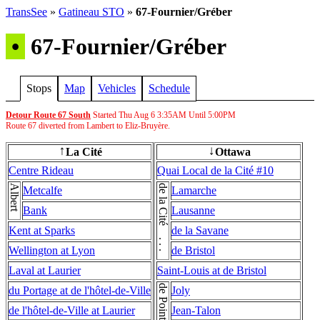
TransSee
»
Gatineau STO
»
67-Fournier/Gréber
•
67-Fournier/Gréber
Stops
Map
Vehicles
Schedule
Detour Route 67 South
Started Thu Aug 6
3:35AM
Until
5:00PM
Route 67 diverted from Lambert to Eliz-Bruyère.
La Cité
Ottawa
↑
↓
Centre Rideau
Quai Local de la Cité #10
Albert
de la Cité . . . de la Cité
Metcalfe
Lamarche
Bank
Lausanne
Kent at Sparks
de la Savane
Wellington at Lyon
de Bristol
Laval at Laurier
Saint-Louis at de Bristol
du Portage at de l'hôtel-de-Ville
Joly
de l'hôtel-de-Ville at Laurier
Jean-Talon