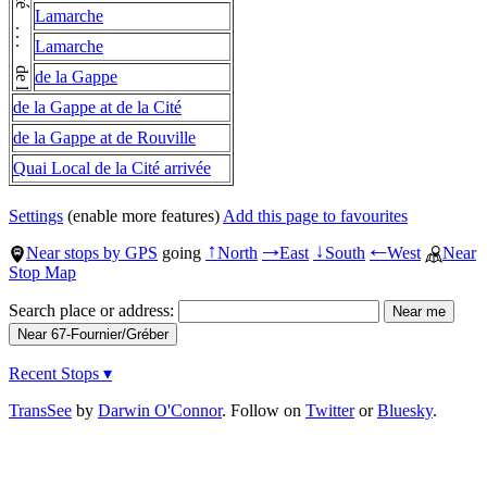
de la Cité . . . de la Cité
Lamarche
Lamarche
de la Gappe
de la Gappe at de la Cité
de la Gappe at de Rouville
Quai Local de la Cité arrivée
Settings
(enable more features)
Add this page to favourites
Near stops by GPS
going
North
East
South
West
Near
↑
→
↓
←
Stop Map
Search place or address:
Recent Stops ▾
TransSee
by
Darwin O'Connor
. Follow on
Twitter
or
Bluesky
.