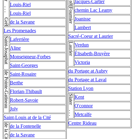
Gréber . . . Gréber . . . Gréber . . . Gréber
Jacques-Cartier
Louis-Riel
Fournier
chemin Lac Leamy
Louis-Riel
Joanisse
de la Savane
Lambert
Les Promenades
Sacré-Coeur at Laurier
Saint-Josaphat
Laferrière
Laurier
Verdun
Aline
Élisabeth-Bruyère
Monseigneur-Forbes
Victoria
Saint-Georges
du Portage at Aubry
de Pointe-Gatineau
Saint-Rosaire
du Portage at Laval
Berthe
Station Lyon
Florian-Thibault
Slater . . . Slater
Kent
Robert-Savoie
O'connor
Joly
Metcalfe
Saint-Louis at de la Cité
Centre Rideau
de la Fontenelle
de la Savane