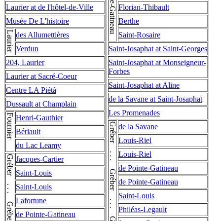
de Pointe-Gatineau
Laurier at de l'hôtel-de-Ville
Florian-Thibault
Musée De L'histoire
Berthe
Laurier
des Allumettières
Saint-Rosaire
Verdun
Saint-Josaphat at Saint-Georges
204, Laurier
Saint-Josaphat at Monseigneur-
Forbes
Laurier at Sacré-Coeur
Saint-Josaphat at Aline
Centre LA Piétà
de la Savane at Saint-Josaphat
Dussault at Champlain
Les Promenades
Fournier
Henri-Gauthier
Gréber . . . Gréber . . . Gréber . . . Gréber
de la Savane
Bériault
Louis-Riel
du Lac Leamy
Louis-Riel
Jacques-Cartier
de Pointe-Gatineau
Saint-Louis
de Pointe-Gatineau
Saint-Louis
Saint-Louis
Lafortune
Philéas-Legault
de Pointe-Gatineau